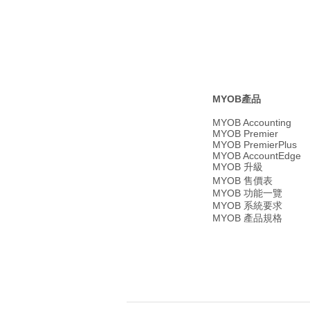
MYOB產品
MYOB Accounting
MYOB Premier
MYOB PremierPlus
MYOB AccountEdge
MYOB 升級
MYOB 售價表
MYOB 功能一覽
MYOB 系統要求
MYOB 產品規格