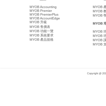
MYOB Accounting
MYOB
MYOB Premier
MYOB
MYOB PremierPlus
MYOB
MYOB AccountEdge
MYOB 升級
MYOB 
MYOB 售價表
MYOB 功能一覽
MYOB
MYOB 系統要求
MYOB
MYOB 產品規格
MYOB
MYOB
Copyright @ 2018