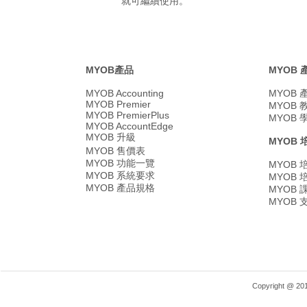
就可繼續使用。
MYOB產品
MYOB
MYOB Accounting
MYOB
MYOB Premier
MYOB
MYOB PremierPlus
MYOB
MYOB AccountEdge
MYOB 升級
MYOB 
MYOB 售價表
MYOB 功能一覽
MYOB
MYOB 系統要求
MYOB
MYOB 產品規格
MYOB
MYOB
Copyright @ 2018