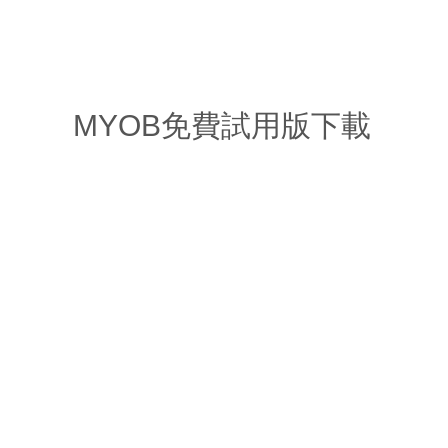
首頁
MYOB產品
MYOB 產品優點
培訓及服務
MYOB Blog
MYOB免費試用版下載