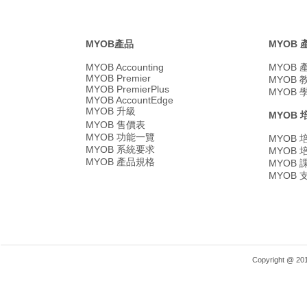
MYOB產品
MYOB
MYOB Accounting
MYOB
MYOB Premier
MYOB
MYOB PremierPlus
MYOB
MYOB AccountEdge
MYOB 升級
MYOB 
MYOB 售價表
MYOB 功能一覽
MYOB
MYOB 系統要求
MYOB
MYOB 產品規格
MYOB
MYOB
Copyright @ 2018