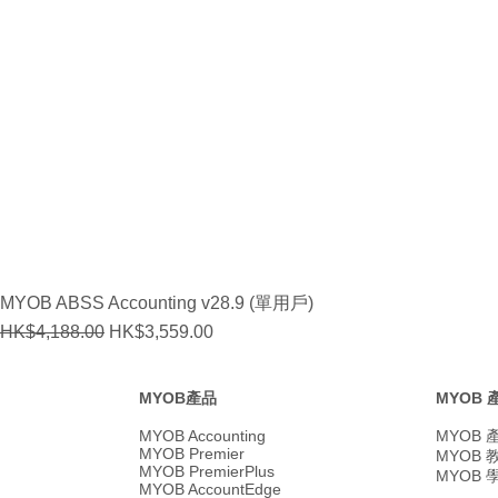
MYOB ABSS Accounting v28.9 (單用戶)
Regular Price
Sale Price
HK$4,188.00
HK$3,559.00
MYOB產品
MYOB
MYOB Accounting
MYOB
MYOB Premier
MYOB
MYOB PremierPlus
MYOB
MYOB AccountEdge