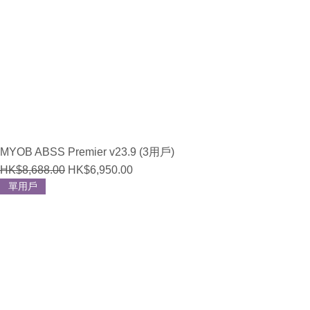
MYOB ABSS Premier v23.9 (3用戶)
Regular Price
Sale Price
HK$8,688.00
HK$6,950.00
單用戶