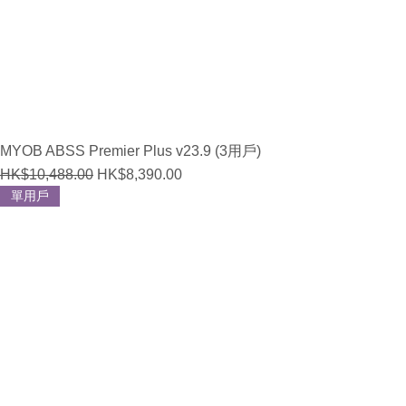
MYOB ABSS Premier Plus v23.9 (3用戶)
Regular Price
Sale Price
HK$10,488.00
HK$8,390.00
單用戶