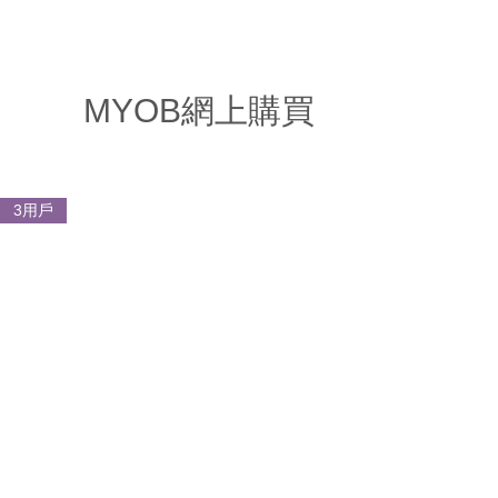
首頁
MYOB產品
MYOB 產品優點
培訓及服務
MYOB Blog
MYOB網上購買
3用戶