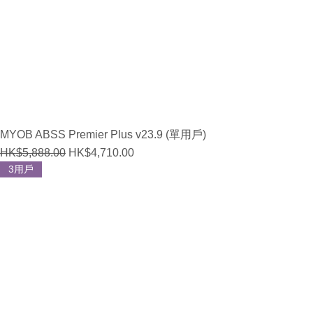
MYOB ABSS Premier Plus v23.9 (單用戶)
Regular Price
Sale Price
HK$5,888.00
HK$4,710.00
3用戶