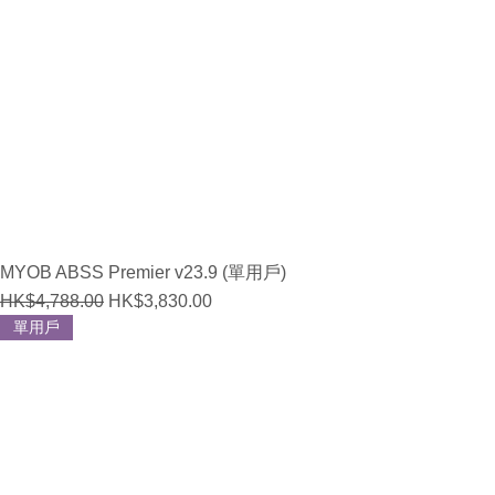
MYOB ABSS Premier v23.9 (單用戶)
Regular Price
Sale Price
HK$4,788.00
HK$3,830.00
單用戶