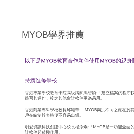
首頁
MYOB產品
MYOB 產品優點
培訓及服務
MYOB Blog
MYOB學界推薦
以下是MYOB教育合作夥伴使用MYOB的親身
持續進修學校
香港專業學校教育學院高級講師馬碧嬌:「建立檔案的程序
熟習其運作，較之其他會計軟件更為易用。」
香港商業專科學校校長邱韞華:「MYOB與別不同之處在於
戶在編制報表時便不容易出錯。」
明愛資訊科技創建中心校長楊添燦:「MYOB是一功能全
計軟件起積極作用。」