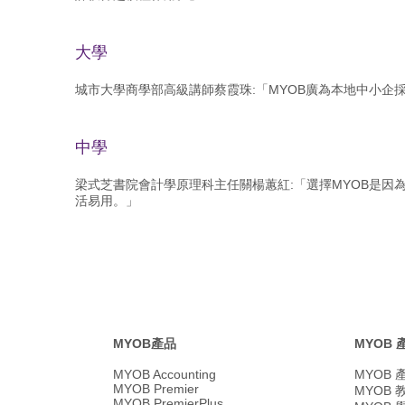
大學
城市大學商學部高級講師蔡霞珠:「MYOB廣為本地中小企
中學
梁式芝書院會計學原理科主任關楊蕙紅:「選擇MYOB是
活易用。」
MYOB產品
MYOB
MYOB Accounting
MYOB
MYOB Premier
MYOB
MYOB PremierPlus